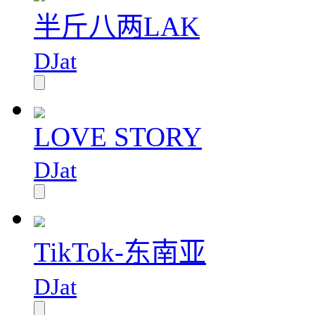
半斤八两LAK
DJat
LOVE STORY
DJat
TikTok-东南亚
DJat