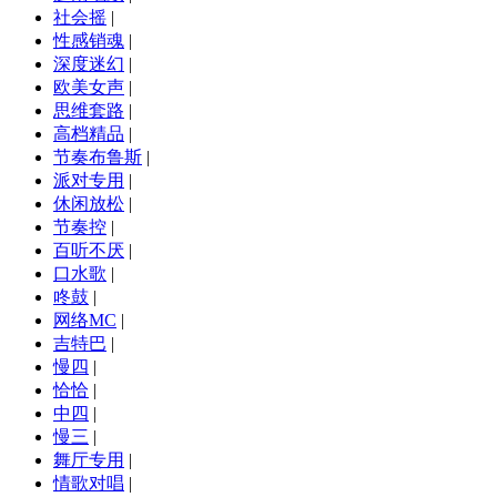
社会摇
|
性感销魂
|
深度迷幻
|
欧美女声
|
思维套路
|
高档精品
|
节奏布鲁斯
|
派对专用
|
休闲放松
|
节奏控
|
百听不厌
|
口水歌
|
咚鼓
|
网络MC
|
吉特巴
|
慢四
|
恰恰
|
中四
|
慢三
|
舞厅专用
|
情歌对唱
|