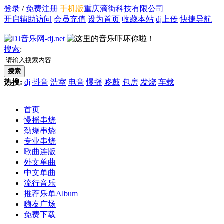
登录
/
免费注册
手机版
重庆滴街科技有限公司
开启辅助访问
会员充值
设为首页
收藏本站
dj上传
快捷导航
搜索
:
搜索
热搜:
dj
抖音
浩室
电音
慢摇
咚鼓
包房
发烧
车载
首页
慢摇串烧
劲爆串烧
专业串烧
歌曲连版
外文单曲
中文单曲
流行音乐
推荐乐单
Album
嗨友广场
免费下载