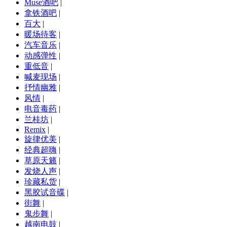
Muse酒吧
|
拿铁酒吧
|
百大
|
暖场待客
|
汽车音乐
|
动感弹性
|
重低音
|
喊麦现场
|
抒情幽雅
|
风情
|
电音毒药
|
兰桂坊
|
Remix
|
旋律优美
|
经典超嗨
|
草原天籁
|
发烧人声
|
珍藏私货
|
黑胶试音碟
|
街舞
|
鬼步舞
|
越南电鼓
|