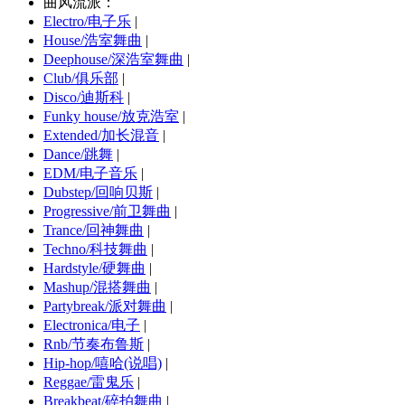
曲风流派：
Electro/电子乐
|
House/浩室舞曲
|
Deephouse/深浩室舞曲
|
Club/俱乐部
|
Disco/迪斯科
|
Funky house/放克浩室
|
Extended/加长混音
|
Dance/跳舞
|
EDM/电子音乐
|
Dubstep/回响贝斯
|
Progressive/前卫舞曲
|
Trance/回神舞曲
|
Techno/科技舞曲
|
Hardstyle/硬舞曲
|
Mashup/混搭舞曲
|
Partybreak/派对舞曲
|
Electronica/电子
|
Rnb/节奏布鲁斯
|
Hip-hop/嘻哈(说唱)
|
Reggae/雷鬼乐
|
Breakbeat/碎拍舞曲
|