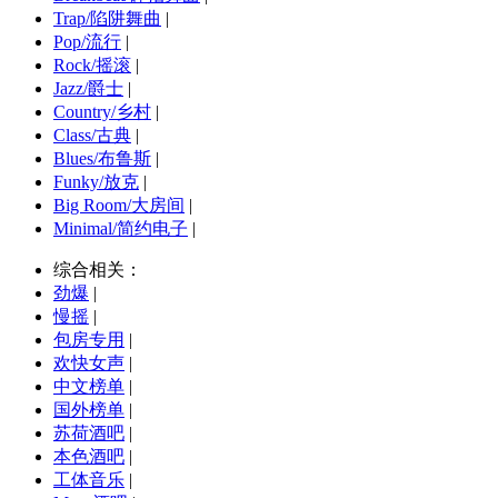
Trap/陷阱舞曲
|
Pop/流行
|
Rock/摇滚
|
Jazz/爵士
|
Country/乡村
|
Class/古典
|
Blues/布鲁斯
|
Funky/放克
|
Big Room/大房间
|
Minimal/简约电子
|
综合相关：
劲爆
|
慢摇
|
包房专用
|
欢快女声
|
中文榜单
|
国外榜单
|
苏荷酒吧
|
本色酒吧
|
工体音乐
|