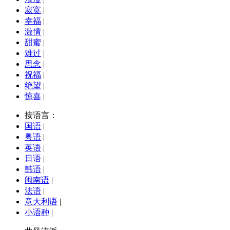
寂寞
|
幸福
|
激情
|
甜蜜
|
难过
|
思念
|
祝福
|
绝望
|
惊喜
|
按语言：
国语
|
粤语
|
英语
|
日语
|
韩语
|
闽南语
|
法语
|
意大利语
|
小语种
|