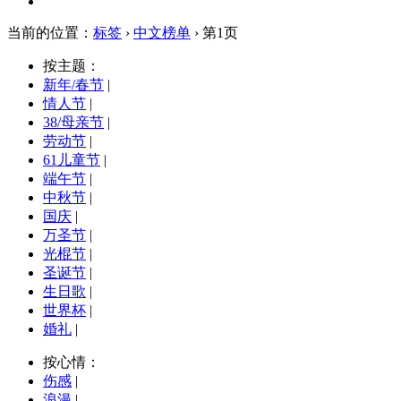
当前的位置：
标签
›
中文榜单
› 第1页
按主题：
新年/春节
|
情人节
|
38/母亲节
|
劳动节
|
61儿童节
|
端午节
|
中秋节
|
国庆
|
万圣节
|
光棍节
|
圣诞节
|
生日歌
|
世界杯
|
婚礼
|
按心情：
伤感
|
浪漫
|