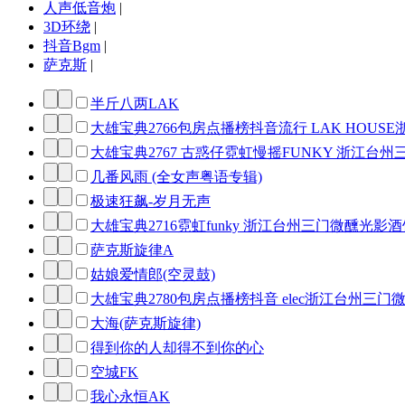
人声低音炮
|
3D环绕
|
抖音Bgm
|
萨克斯
|
半斤八两LAK
大雄宝典2766包房点播榜抖音流行 LAK HOUS
大雄宝典2767 古惑仔霓虹慢摇FUNKY 浙江台州
几番风雨 (全女声粤语专辑)
极速狂飙-岁月无声
大雄宝典2716霓虹funky 浙江台州三门微醺光影
萨克斯旋律A
姑娘爱情郎(空灵鼓)
大雄宝典2780包房点播榜抖音 elec浙江台州三门
大海(萨克斯旋律)
得到你的人却得不到你的心
空城FK
我心永恒AK