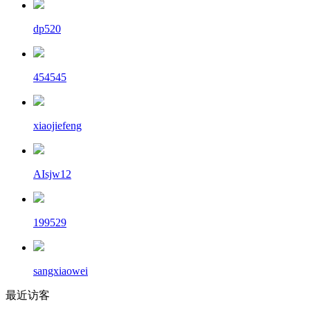
dp520
454545
xiaojiefeng
AIsjw12
199529
sangxiaowei
最近访客