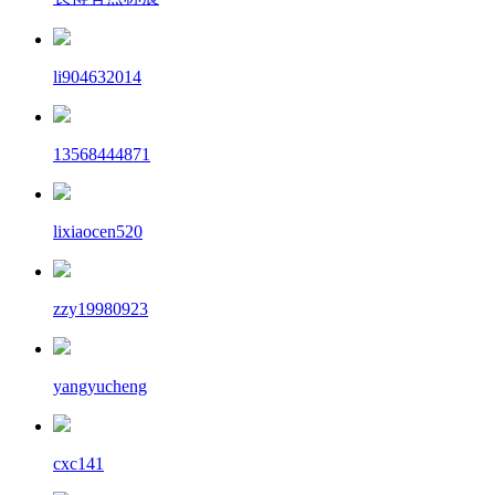
li904632014
13568444871
lixiaocen520
zzy19980923
yangyucheng
cxc141