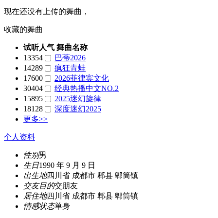
现在还没有上传的舞曲，
收藏的舞曲
试听人气
舞曲名称
13354
巴蒂2026
14289
疯狂青蛙
17600
2026菲律宾文化
30404
经典热播中文NO.2
15895
2025迷幻旋律
18128
深度迷幻2025
更多>>
个人资料
性别
男
生日
1990 年 9 月 9 日
出生地
四川省 成都市 郫县 郫筒镇
交友目的
交朋友
居住地
四川省 成都市 郫县 郫筒镇
情感状态
单身