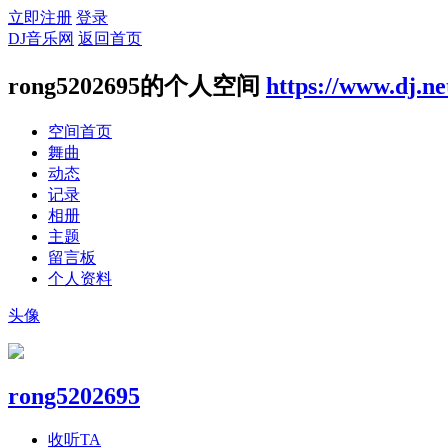
立即注册
登录
DJ音乐网
返回首页
rong5202695的个人空间
https://www.dj.ne
空间首页
舞曲
动态
记录
相册
主题
留言板
个人资料
头像
rong5202695
收听TA