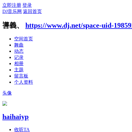
立即注册
登录
DJ音乐网
返回首页
噵義、
https://www.dj.net/space-uid-1985
空间首页
舞曲
动态
记录
相册
主题
留言板
个人资料
头像
haihaiyp
收听TA