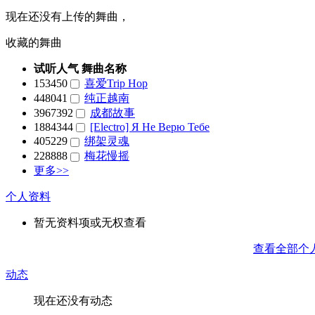
现在还没有上传的舞曲，
收藏的舞曲
试听人气
舞曲名称
153450
喜爱Trip Hop
448041
纯正越南
3967392
成都故事
1884344
[Electro] Я Не Верю Тебе
405229
绑架灵魂
228888
梅花慢摇
更多>>
个人资料
暂无资料项或无权查看
查看全部个
动态
现在还没有动态