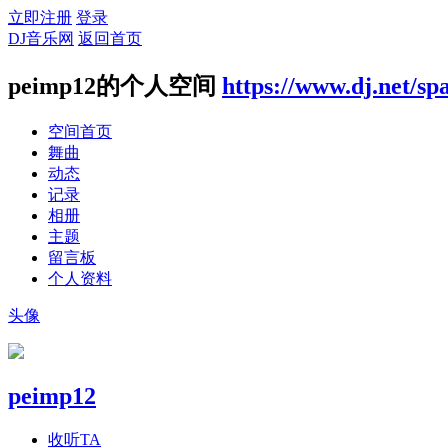
立即注册
登录
DJ音乐网
返回首页
peimp12的个人空间
https://www.dj.net/sp
空间首页
舞曲
动态
记录
相册
主题
留言板
个人资料
头像
peimp12
收听TA