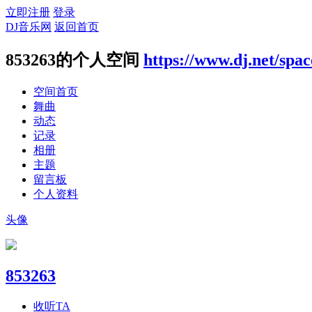
立即注册
登录
DJ音乐网
返回首页
853263的个人空间
https://www.dj.net/spa
空间首页
舞曲
动态
记录
相册
主题
留言板
个人资料
头像
853263
收听TA