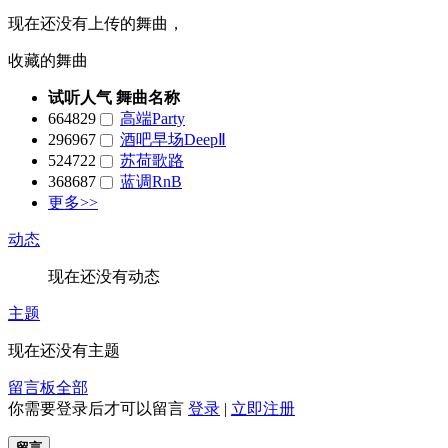
现在还没有上传的舞曲，
收藏的舞曲
试听人气
舞曲名称
664829
高端Party
296967
酒吧早场DeepⅡ
524722
苏荷歌路
368687
蓝调RnB
更多>>
动态
现在还没有动态
主题
现在还没有主题
留言板
全部
你需要登录后才可以留言
登录
|
立即注册
留言