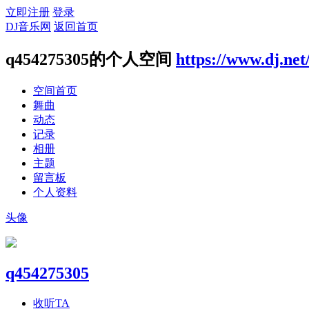
立即注册
登录
DJ音乐网
返回首页
q454275305的个人空间
https://www.dj.net
空间首页
舞曲
动态
记录
相册
主题
留言板
个人资料
头像
q454275305
收听TA