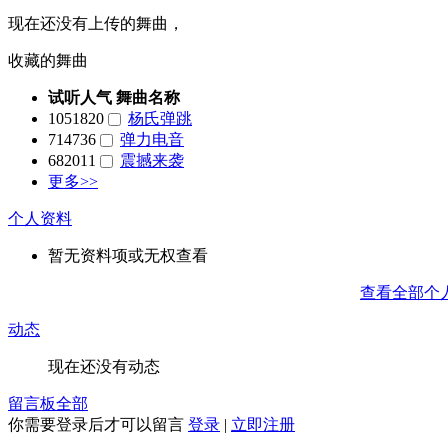
现在还没有上传的舞曲，
收藏的舞曲
试听人气
舞曲名称
1051820
杨氏弹跳
714736
弹力电音
682011
震撼来袭
更多>>
个人资料
暂无资料项或无权查看
查看全部个
动态
现在还没有动态
留言板
全部
你需要登录后才可以留言
登录
|
立即注册