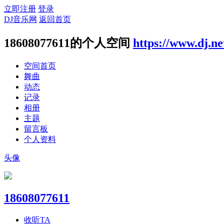
立即注册
登录
DJ音乐网
返回首页
18608077611的个人空间
https://www.dj.ne
空间首页
舞曲
动态
记录
相册
主题
留言板
个人资料
头像
18608077611
收听TA