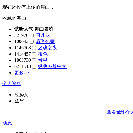
现在还没有上传的舞曲，
收藏的舞曲
试听人气
舞曲名称
321970
阿凡达
109032
眉飞色舞
1146508
迷魂之夜
1414457
夜色
1863730
音皇
6211513
经典咚鼓中文
更多>>
个人资料
性别
女
生日
查看全部个
动态