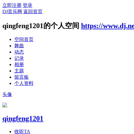
立即注册
登录
DJ音乐网
返回首页
qingfeng1201的个人空间
https://www.dj.n
空间首页
舞曲
动态
记录
相册
主题
留言板
个人资料
头像
qingfeng1201
收听TA