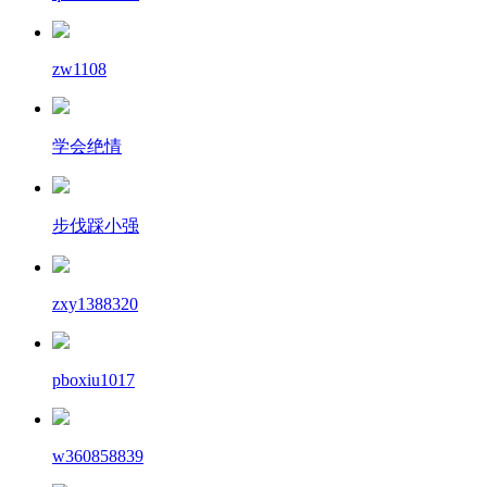
zw1108
学会绝情
步伐踩小强
zxy1388320
pboxiu1017
w360858839