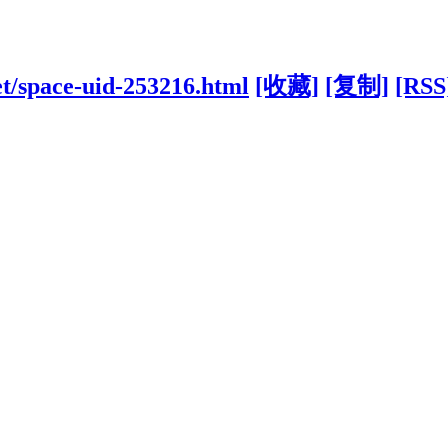
et/space-uid-253216.html
[收藏]
[复制]
[RSS