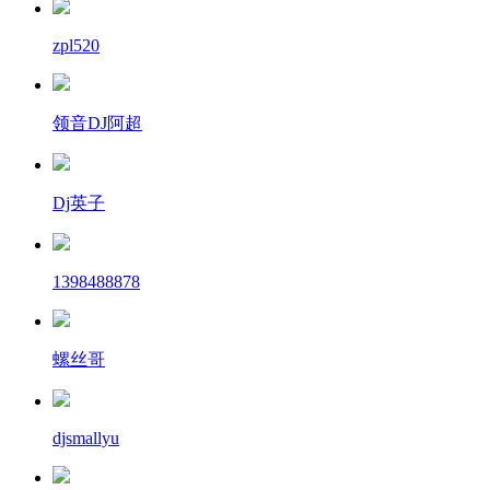
zpl520
领音DJ阿超
Dj英子
1398488878
螺丝哥
djsmallyu