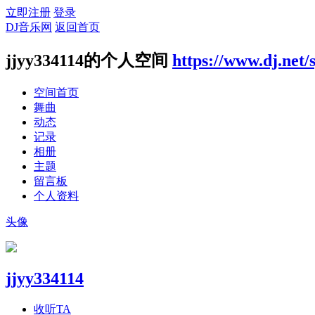
立即注册
登录
DJ音乐网
返回首页
jjyy334114的个人空间
https://www.dj.net/
空间首页
舞曲
动态
记录
相册
主题
留言板
个人资料
头像
jjyy334114
收听TA