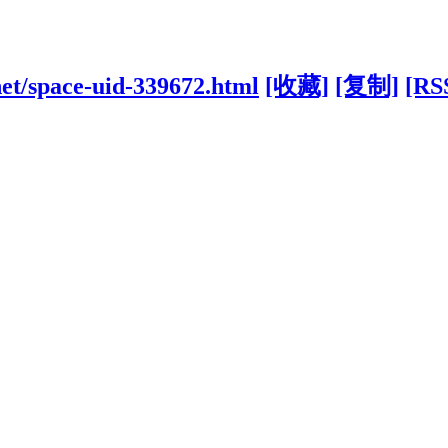
net/space-uid-339672.html
[收藏]
[复制]
[RS