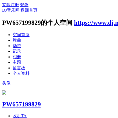
立即注册
登录
DJ音乐网
返回首页
PW657199829的个人空间
https://www.dj.
空间首页
舞曲
动态
记录
相册
主题
留言板
个人资料
头像
PW657199829
收听TA