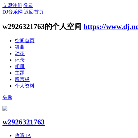
立即注册
登录
DJ音乐网
返回首页
w2926321763的个人空间
https://www.dj.n
空间首页
舞曲
动态
记录
相册
主题
留言板
个人资料
头像
w2926321763
收听TA