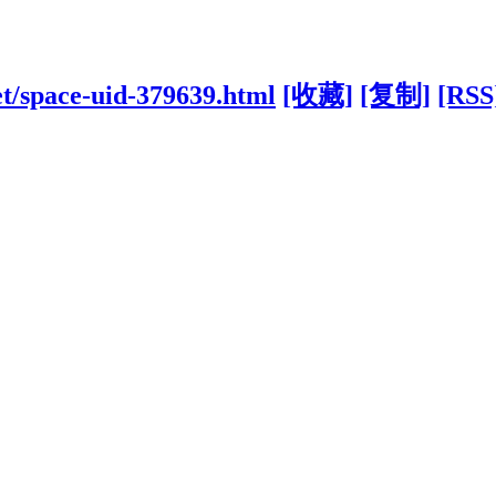
et/space-uid-379639.html
[收藏]
[复制]
[RSS