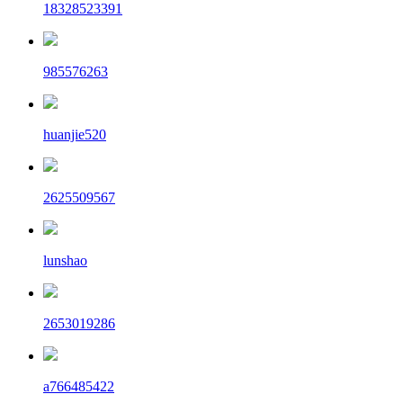
18328523391
985576263
huanjie520
2625509567
lunshao
2653019286
a766485422