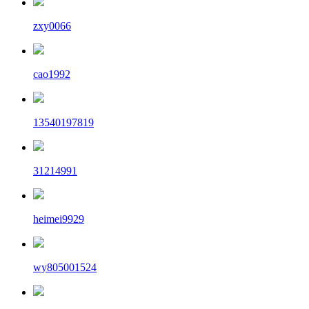
zxy0066
cao1992
13540197819
31214991
heimei9929
wy805001524