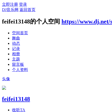
立即注册
登录
DJ音乐网
返回首页
feifei13148的个人空间
https://www.dj.net
空间首页
舞曲
动态
记录
相册
主题
留言板
个人资料
头像
feifei13148
收听TA