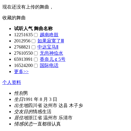
现在还没有上传的舞曲，
收藏的舞曲
试听人气
舞曲名称
12251635
越南咚鼓
2012956
如果寂寞了Ⅲ
2768821
中达宝马Ⅱ
27610550
无尚神佡水
65913991
香奈儿￠5号
16524200
国际电话
更多>>
个人资料
性别
男
生日
1991 年 8 月 3 日
出生地
四川省 达州市 达县 木子乡
交友目的
情感生活
居住地
浙江省 温州市 乐清市
情感状态
一直都很认真