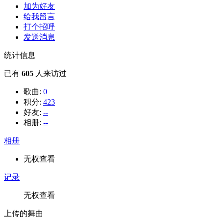
加为好友
给我留言
打个招呼
发送消息
统计信息
已有
605
人来访过
歌曲:
0
积分:
423
好友:
--
相册:
--
相册
无权查看
记录
无权查看
上传的舞曲