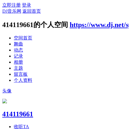
立即注册
登录
DJ音乐网
返回首页
414119661的个人空间
https://www.dj.net/
空间首页
舞曲
动态
记录
相册
主题
留言板
个人资料
头像
414119661
收听TA