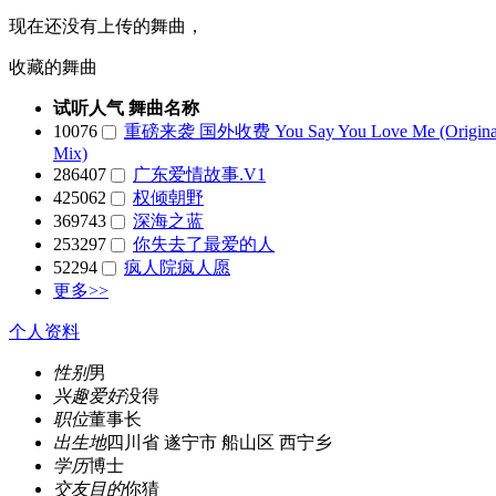
现在还没有上传的舞曲，
收藏的舞曲
试听人气
舞曲名称
10076
重磅来袭 国外收费 You Say You Love Me (Origina
Mix)
286407
广东爱情故事.V1
425062
权倾朝野
369743
深海之蓝
253297
你失去了最爱的人
52294
疯人院疯人愿
更多>>
个人资料
性别
男
兴趣爱好
没得
职位
董事长
出生地
四川省 遂宁市 船山区 西宁乡
学历
博士
交友目的
你猜