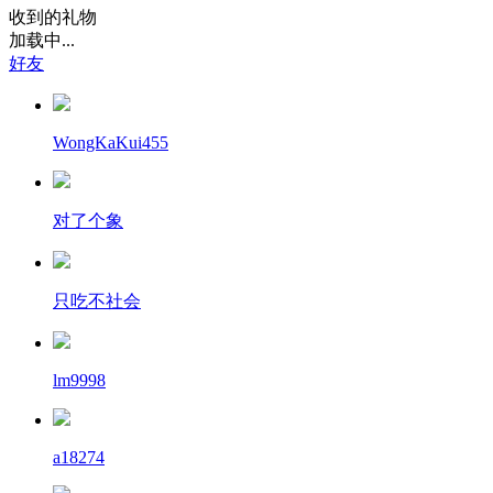
收到的礼物
加载中...
好友
WongKaKui455
对了个象
只吃不社会
lm9998
a18274