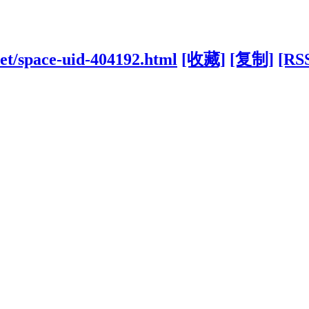
net/space-uid-404192.html
[收藏]
[复制]
[RS