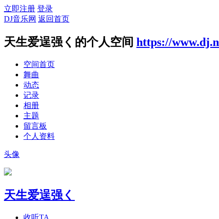
立即注册
登录
DJ音乐网
返回首页
天生爱逞强く的个人空间
https://www.dj.
空间首页
舞曲
动态
记录
相册
主题
留言板
个人资料
头像
天生爱逞强く
收听TA