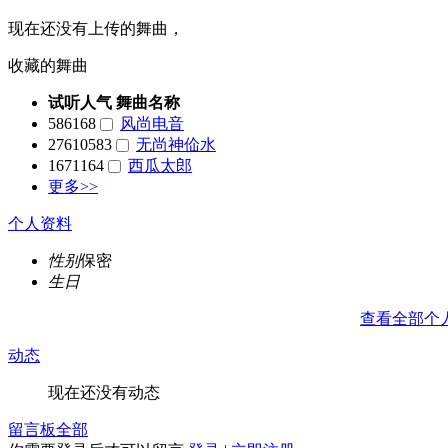
现在还没有上传的舞曲，
收藏的舞曲
试听人气
舞曲名称
586168
风尚电音
27610583
无尚神佡水
1671164
西瓜太郎
更多>>
个人资料
性别
保密
生日
查看全部个
动态
现在还没有动态
留言板
全部