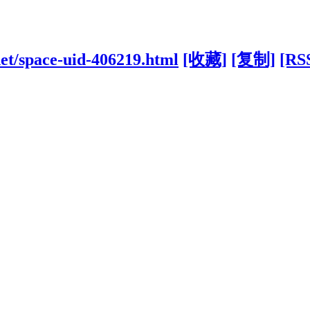
net/space-uid-406219.html
[收藏]
[复制]
[RS