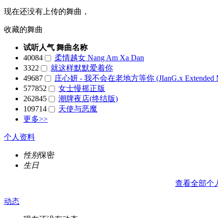
现在还没有上传的舞曲，
收藏的舞曲
试听人气
舞曲名称
40084
柔情越女 Nang Am Xa Dan
3322
就这样默默爱着你
49687
庄心妍 - 我不会在老地方等你 (JIanG.x Extended M
577852
女士慢摇正版
262845
潮牌夜店(终结版)
109714
天使与恶魔
更多>>
个人资料
性别
保密
生日
查看全部个
动态