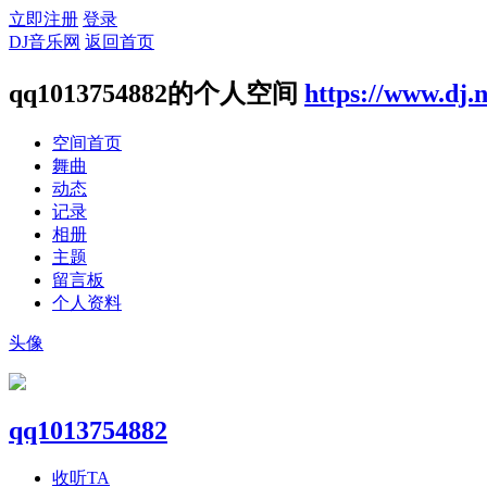
立即注册
登录
DJ音乐网
返回首页
qq1013754882的个人空间
https://www.dj.
空间首页
舞曲
动态
记录
相册
主题
留言板
个人资料
头像
qq1013754882
收听TA