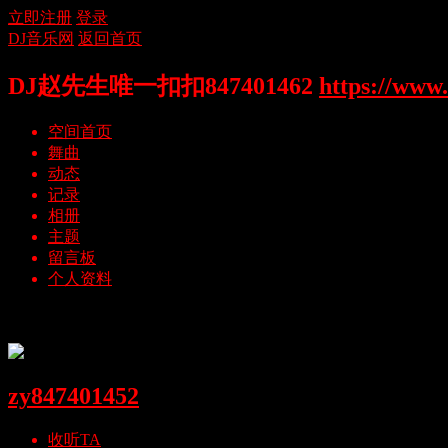
立即注册
登录
DJ音乐网
返回首页
DJ赵先生唯一扣扣847401462
https://www.
空间首页
舞曲
动态
记录
相册
主题
留言板
个人资料
头像
zy847401452
收听TA