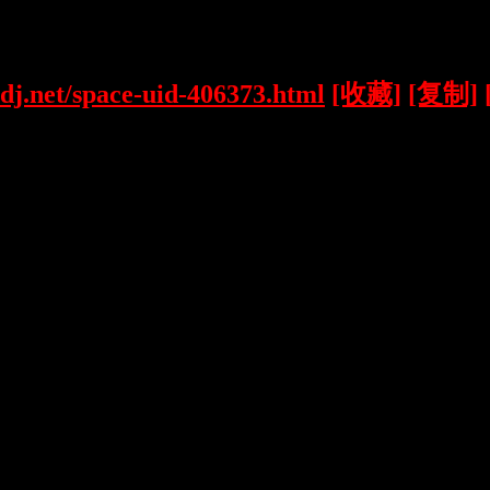
dj.net/space-uid-406373.html
[收藏]
[复制]