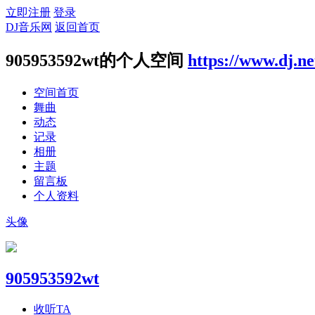
立即注册
登录
DJ音乐网
返回首页
905953592wt的个人空间
https://www.dj.n
空间首页
舞曲
动态
记录
相册
主题
留言板
个人资料
头像
905953592wt
收听TA