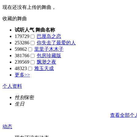
现在还没有上传的舞曲，
收藏的舞曲
试听人气
舞曲名称
179729
巴厘岛之恋
253286
你失去了最爱的人
59862
里里子木木子
381766
包房珍藏版
239569
飘渺之夜
48323
雅玉天成
更多>>
个人资料
性别
保密
生日
查看全部个
动态