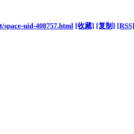
et/space-uid-408757.html
[收藏]
[复制]
[RSS