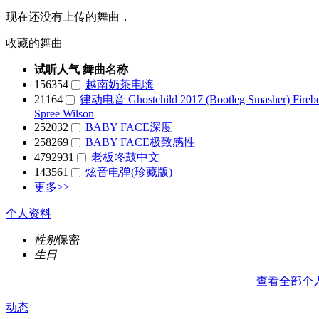
现在还没有上传的舞曲，
收藏的舞曲
试听人气
舞曲名称
156354
越南奶茶电嗨
21164
律动电音 Ghostchild 2017 (Bootleg Smasher) Firebe
Spree Wilson
252032
BABY FACE深度
258269
BABY FACE极致感性
4792931
老板咚鼓中文
143561
炫音电弹(珍藏版)
更多>>
个人资料
性别
保密
生日
查看全部个
动态