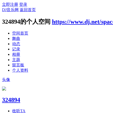
立即注册
登录
DJ音乐网
返回首页
324894的个人空间
https://www.dj.net/spa
空间首页
舞曲
动态
记录
相册
主题
留言板
个人资料
头像
324894
收听TA