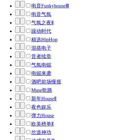
电音FunkyhouseⅢ
电音气氛
气氛之夜Ⅱ
躁动时代
精选HipHop
混搭电子
音者续章
气氛电锯
电锯来袭
酒吧前场慢摇
Muse歌路
新年HouseⅡ
夜色娱乐
弹力House
欧美榜单Ⅱ
岔道神功