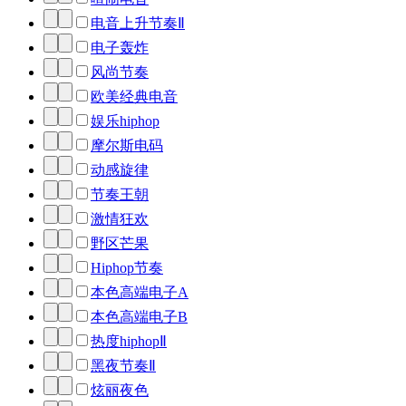
电音上升节奏Ⅱ
电子轰炸
风尚节奏
欧美经典电音
娱乐hiphop
摩尔斯电码
动感旋律
节奏王朝
激情狂欢
野区芒果
Hiphop节奏
本色高端电子A
本色高端电子B
热度hiphopⅡ
黑夜节奏Ⅱ
炫丽夜色