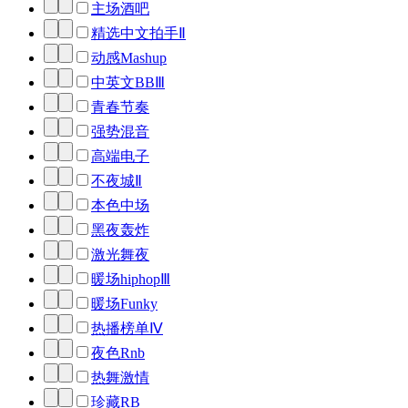
主场酒吧
精选中文拍手Ⅱ
动感Mashup
中英文BBⅢ
青春节奏
强势混音
高端电子
不夜城Ⅱ
本色中场
黑夜轰炸
激光舞夜
暖场hiphopⅢ
暖场Funky
热播榜单Ⅳ
夜色Rnb
热舞激情
珍藏RB