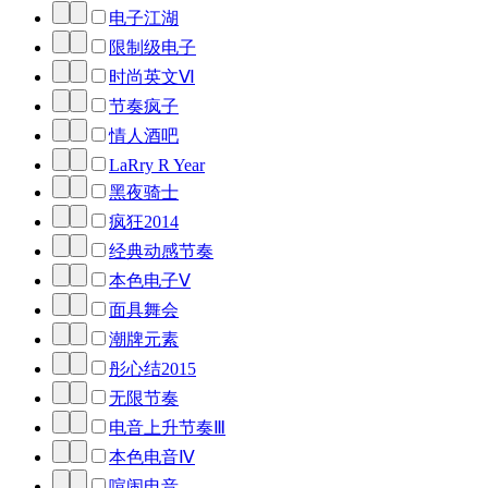
电子江湖
限制级电子
时尚英文Ⅵ
节奏疯子
情人酒吧
LaRry R Year
黑夜骑士
疯狂2014
经典动感节奏
本色电子Ⅴ
面具舞会
潮牌元素
彤心结2015
无限节奏
电音上升节奏Ⅲ
本色电音Ⅳ
喧闹电音