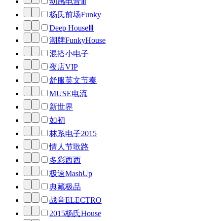
动感电音Ⅲ
杨氏前场Funky
Deep HouseⅢ
潮牌FunkyHouse
混搭小电子
夜店VIP
舒服英文节奏
MUSE电流
新世界
如初
林系电子2015
情人节歌路
多彩西西
极速MashUp
典藏极品
战音ELECTRO
2015杨氏House