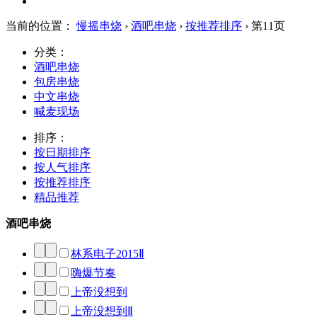
当前的位置：
慢摇串烧
›
酒吧串烧
›
按推荐排序
› 第11页
分类：
酒吧串烧
包房串烧
中文串烧
喊麦现场
排序：
按日期排序
按人气排序
按推荐排序
精品推荐
酒吧串烧
林系电子2015Ⅱ
嗨爆节奏
上帝没想到
上帝没想到Ⅱ