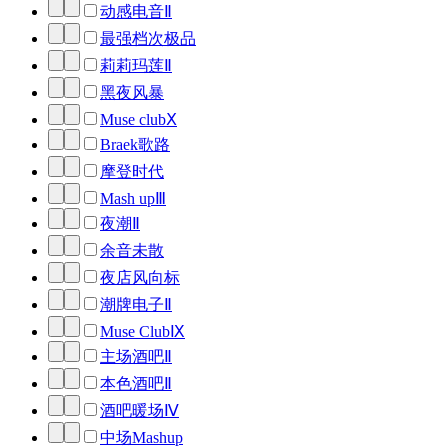
动感电音Ⅱ
最强档次极品
莉莉玛莲Ⅱ
黑夜风暴
Muse clubⅩ
Braek歌路
摩登时代
Mash upⅢ
夜潮Ⅱ
余音未散
夜店风向标
潮牌电子Ⅱ
Muse ClubⅨ
主场酒吧Ⅱ
本色酒吧Ⅱ
酒吧暖场Ⅳ
中场Mashup