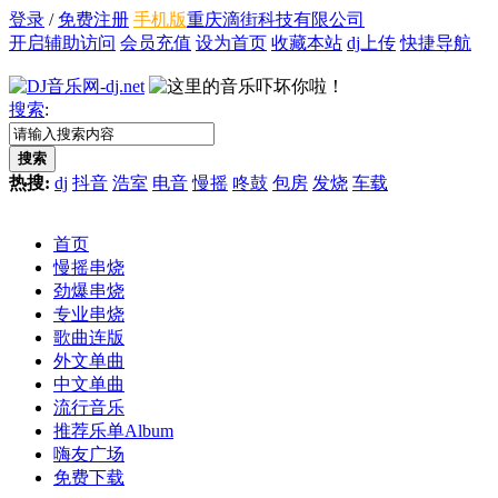
登录
/
免费注册
手机版
重庆滴街科技有限公司
开启辅助访问
会员充值
设为首页
收藏本站
dj上传
快捷导航
搜索
:
搜索
热搜:
dj
抖音
浩室
电音
慢摇
咚鼓
包房
发烧
车载
首页
慢摇串烧
劲爆串烧
专业串烧
歌曲连版
外文单曲
中文单曲
流行音乐
推荐乐单
Album
嗨友广场
免费下载