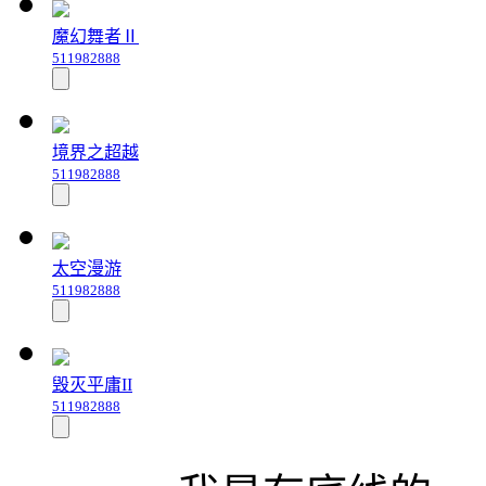
魔幻舞者Ⅱ
511982888
境界之超越
511982888
太空漫游
511982888
毁灭平庸II
511982888