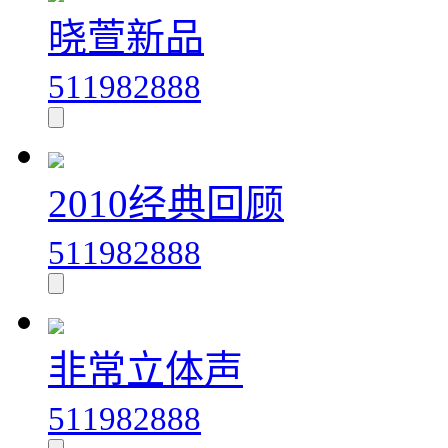
晓萱新品
511982888
2010经典回顾
511982888
非常立体声
511982888