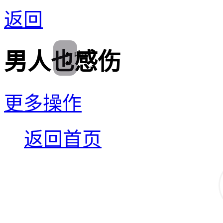
返回
play
男人也感伤
更多操作
返回首页