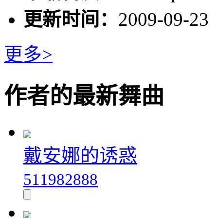
更新时间：
2009-09-23
更多>
作者的最新舞曲
戴安娜的诱惑
511982888