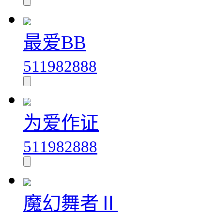
最爱BB
511982888
为爱作证
511982888
魔幻舞者Ⅱ