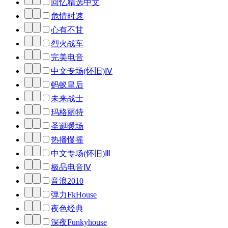
回忆精选中文
危情时速
心有不甘
烈火战车
完美电音
中文专场(怀旧)Ⅳ
蚂蚁皇后
未来战士
玛格丽特
圣诞暖场
热播慢摇
中文专场(怀旧)Ⅲ
极品电音Ⅳ
音浪2010
弹力FkHouse
夜色经典
深夜Funkyhouse