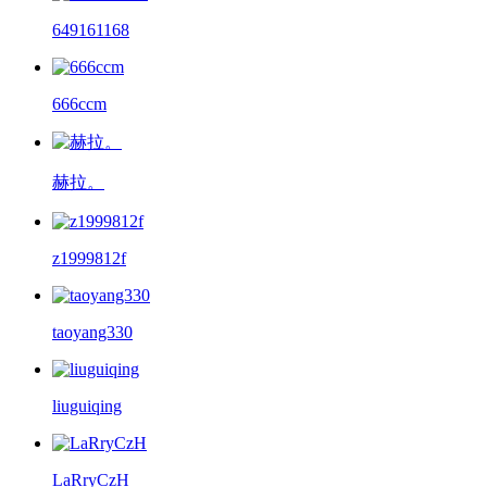
649161168
666ccm
赫拉。
z1999812f
taoyang330
liuguiqing
LaRryCzH