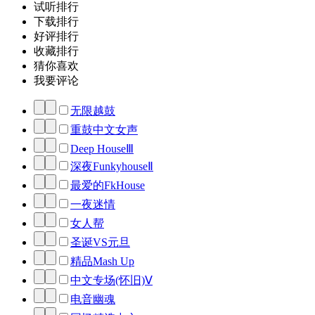
试听排行
下载排行
好评排行
收藏排行
猜你喜欢
我要评论
无限越鼓
重鼓中文女声
Deep HouseⅢ
深夜FunkyhouseⅡ
最爱的FkHouse
一夜迷情
女人帮
圣诞VS元旦
精品Mash Up
中文专场(怀旧)Ⅴ
电音幽魂