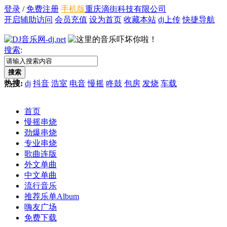
登录
/
免费注册
手机版
重庆滴街科技有限公司
开启辅助访问
会员充值
设为首页
收藏本站
dj上传
快捷导航
搜索
:
搜索
热搜:
dj
抖音
浩室
电音
慢摇
咚鼓
包房
发烧
车载
首页
慢摇串烧
劲爆串烧
专业串烧
歌曲连版
外文单曲
中文单曲
流行音乐
推荐乐单
Album
嗨友广场
免费下载