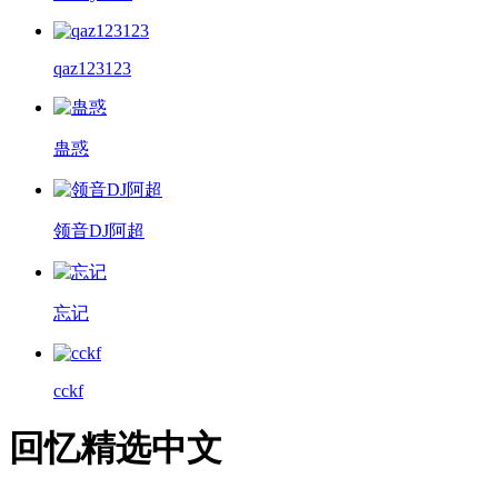
qaz123123
蛊惑
领音DJ阿超
忘记
cckf
回忆精选中文