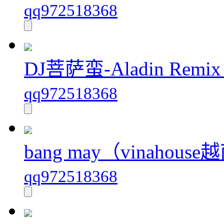
qq972518368
DJ菩萨蛮-Aladin Remix 
qq972518368
bang may（vinahous
qq972518368