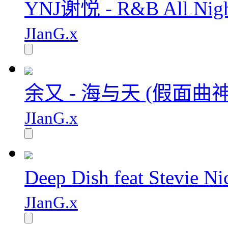
YNJ谢悦 - R&B All Ni
JIanG.x
余又 - 海与天 (假面曲神 
JIanG.x
Deep Dish feat Stevie
JIanG.x