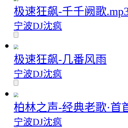
极速狂飙-千千阙歌.mp
宁波DJ沈疯
极速狂飙-几番风雨
宁波DJ沈疯
柏林之声-经典老歌·首
宁波DJ沈疯