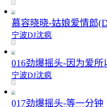
慕容晓晓-姑娘爱情郎(Dj棒棒
宁波DJ沈疯
016劲爆摇头-因为爱所
宁波DJ沈疯
017劲爆摇头-等一分钟