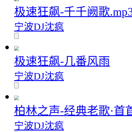
极速狂飙-千千阙歌.mp
宁波DJ沈疯
极速狂飙-几番风雨
宁波DJ沈疯
柏林之声-经典老歌·首
宁波DJ沈疯