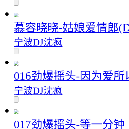
慕容晓晓-姑娘爱情郎(Dj棒棒
宁波DJ沈疯
016劲爆摇头-因为爱所
宁波DJ沈疯
017劲爆摇头-等一分钟