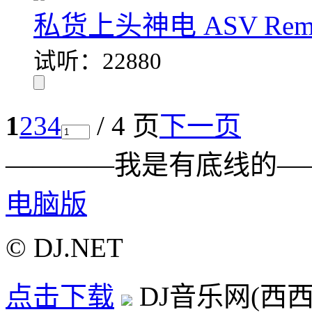
私货上头神电 ASV Remi
试听：22880
1
2
3
4
/ 4 页
下一页
————我是有底线的—
电脑版
© DJ.NET
点击下载
DJ音乐网(西西D