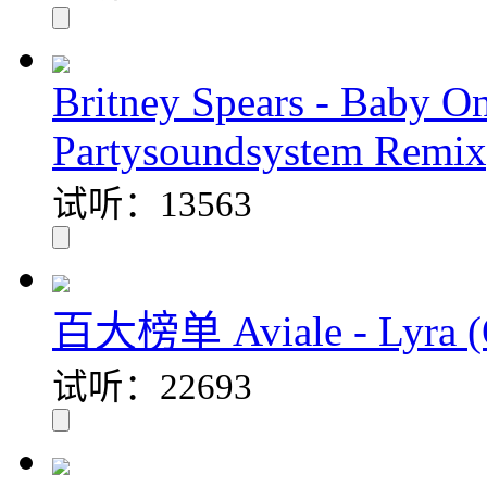
Britney Spears - Baby O
Partysoundsystem Remix
试听：13563
百大榜单 Aviale - Lyra (O
试听：22693