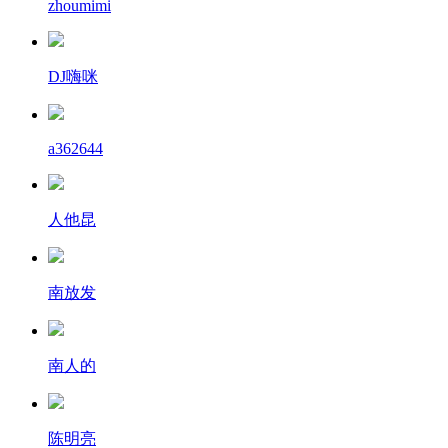
zhoumimi
DJ嗨咪
a362644
人他昆
南放发
南人的
陈明亮