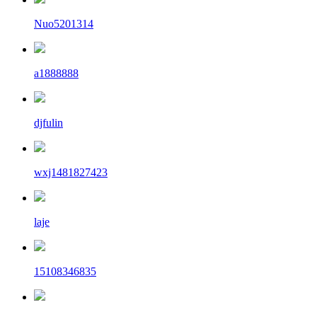
Nuo5201314
a1888888
djfulin
wxj1481827423
laje
15108346835