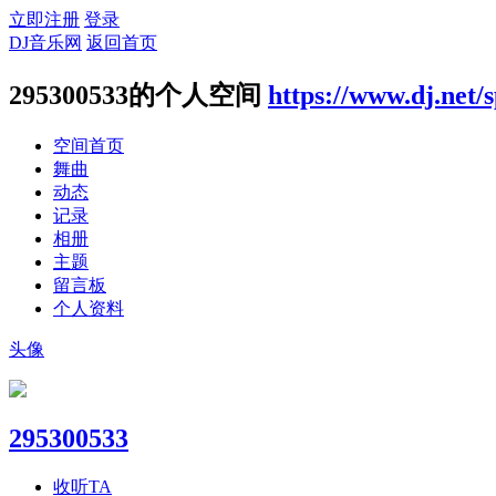
立即注册
登录
DJ音乐网
返回首页
295300533的个人空间
https://www.dj.net/
空间首页
舞曲
动态
记录
相册
主题
留言板
个人资料
头像
295300533
收听TA