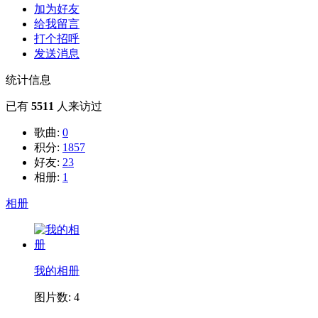
加为好友
给我留言
打个招呼
发送消息
统计信息
已有
5511
人来访过
歌曲:
0
积分:
1857
好友:
23
相册:
1
相册
我的相册
图片数: 4