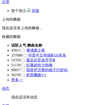
记录
冒个泡儿
回复
上传的舞曲
现在还没有上传的舞曲，
收藏的舞曲
试听人气
舞曲名称
45815
柬埔寨之夜
257686
抖音中文串烧Ⅲ-DJ东东
53339
最后还是放开手Ⅲ
51139
狂暴超给力电嗨
90057
我曾把完整的镜子打碎Ⅵ.
30239
奶茶飘曲V3
更多>>
动态
现在还没有动态