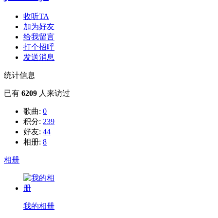
收听TA
加为好友
给我留言
打个招呼
发送消息
统计信息
已有
6209
人来访过
歌曲:
0
积分:
239
好友:
44
相册:
8
相册
我的相册