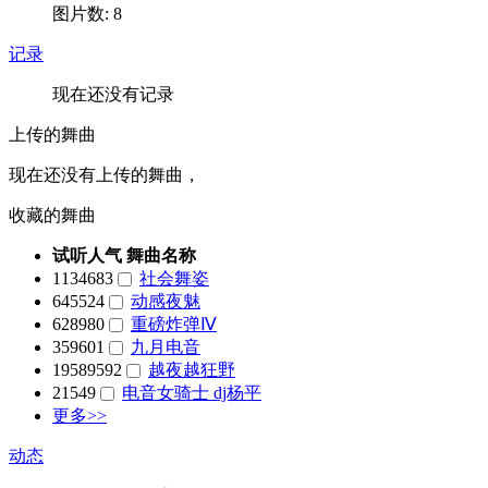
图片数: 8
记录
现在还没有记录
上传的舞曲
现在还没有上传的舞曲，
收藏的舞曲
试听人气
舞曲名称
1134683
社会舞姿
645524
动感夜魅
628980
重磅炸弹Ⅳ
359601
九月电音
19589592
越夜越狂野
21549
电音女骑士 dj杨平
更多>>
动态