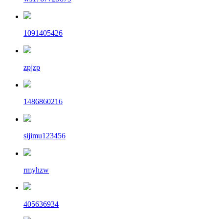
1091405426
zpjzp
1486860216
sijimu123456
rmyhzw
405636934