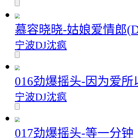
慕容晓晓-姑娘爱情郎(Dj棒棒
宁波DJ沈疯
016劲爆摇头-因为爱所
宁波DJ沈疯
017劲爆摇头-等一分钟