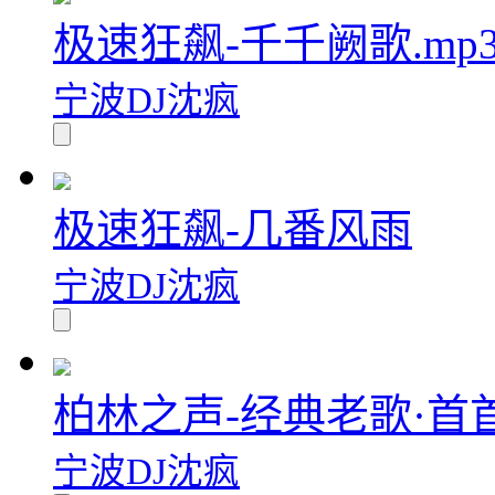
极速狂飙-千千阙歌.mp
宁波DJ沈疯
极速狂飙-几番风雨
宁波DJ沈疯
柏林之声-经典老歌·首
宁波DJ沈疯